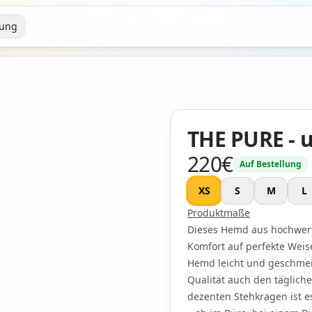
gung
THE PURE - u
220
€
Auf Bestellung
Product information
XS
S
M
L
Produktmaße
Dieses Hemd aus hochwert
Komfort auf perfekte Weise
Hemd leicht und geschmei
Qualität auch den täglich
dezenten Stehkragen ist es