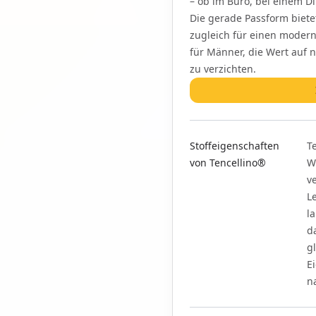
– ob im Büro, bei einem D
Die gerade Passform biet
zugleich für einen modern
für Männer, die Wert auf 
zu verzichten.
Features
Stoffeigenschaften
T
von Tencellino®
W
v
L
l
d
g
E
n