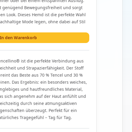
inner oder bei einem entspannten Ausflug.
et genügend Bewegungsfreiheit und sorgt
en Look. Dieses Hemd ist die perfekte Wahl
nachhaltige Mode legen, ohne dabei auf Stil
In den Warenkorb
encellino® ist die perfekte Verbindung aus
eichheit und Strapazierfähigkeit. Der Stoff
ereint das Beste aus 70 % Tencel und 30 %
einen. Das Ergebnis: ein besonders weiches,
anglebiges und hautfreundliches Material,
as sich angenehm auf der Haut anfühlt und
leichzeitig durch seine atmungsaktiven
igenschaften überzeugt. Perfekt für ein
atürliches Tragegefühl – Tag für Tag.