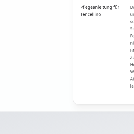
Pflegeanleitung für
D
Tencellino
u
s
S
F
n
F
Z
H
W
A
l