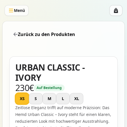
Menü
Zurück zu den Produkten
URBAN CLASSIC -
IVORY
230
€
Auf Bestellung
Product information
XS
S
M
L
XL
Zeitlose Eleganz trifft auf moderne Präzision: Das
Hemd Urban Classic – Ivory steht für einen klaren,
reduzierten Look mit hochwertiger Ausstrahlung.