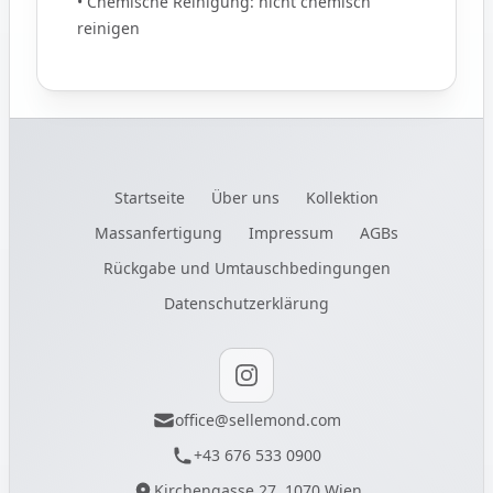
• Chemische Reinigung: nicht chemisch
reinigen
Startseite
Über uns
Kollektion
Massanfertigung
Impressum
AGBs
Rückgabe und Umtauschbedingungen
Datenschutzerklärung
Instagram
office@sellemond.com
+43 676 533 0900
Kirchengasse 27, 1070 Wien